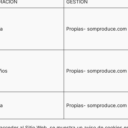
RACIÓN
GESTIÓN
ía
Propias- somproduce.com
ños
Propias- somproduce.com
ía
Propias- somproduce.com
 acceder al Sitio Web, se muestra un aviso de cookies 